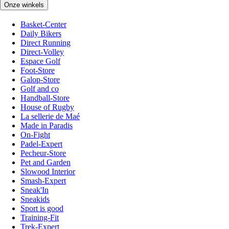
Onze winkels
Basket-Center
Daily Bikers
Direct Running
Direct-Volley
Espace Golf
Foot-Store
Galop-Store
Golf and co
Handball-Store
House of Rugby
La sellerie de Maé
Made in Paradis
On-Fight
Padel-Expert
Pecheur-Store
Pet and Garden
Slowood Interior
Smash-Expert
Sneak'In
Sneakids
Sport is good
Training-Fit
Trek-Expert