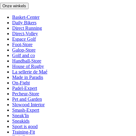
Onze winkels
Basket-Center
Daily Bikers
Direct Running
Direct-Volley
Espace Golf
Foot-Store
Galop-Store
Golf and co
Handball-Store
House of Rugby
La sellerie de Maé
Made in Paradis
On-Fight
Padel-Expert
Pecheur-Store
Pet and Garden
Slowood Interior
Smash-Expert
Sneak'In
Sneakids
Sport is good
Training-Fit