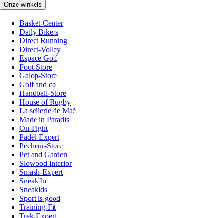
Onze winkels
Basket-Center
Daily Bikers
Direct Running
Direct-Volley
Espace Golf
Foot-Store
Galop-Store
Golf and co
Handball-Store
House of Rugby
La sellerie de Maé
Made in Paradis
On-Fight
Padel-Expert
Pecheur-Store
Pet and Garden
Slowood Interior
Smash-Expert
Sneak'In
Sneakids
Sport is good
Training-Fit
Trek-Expert