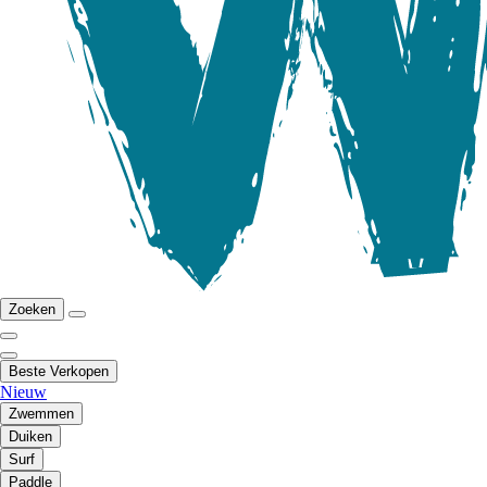
Zoeken
Beste Verkopen
Nieuw
Zwemmen
Duiken
Surf
Paddle