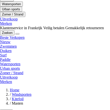
Watersporten
Urban sports
Zomer / Strand
Uitverkoop
Merken
Klantenservice in Frankrijk
Veilig betalen
Gemakkelijk retourneren
Zoeken
Beste Verkopen
Nieuw
Zwemmen
Duiken
Surf
Paddle
Watersporten
Urban sports
Zomer / Strand
Uitverkoop
Merken
Home
/
Windsporten
/
Kitefoil
/
Masten