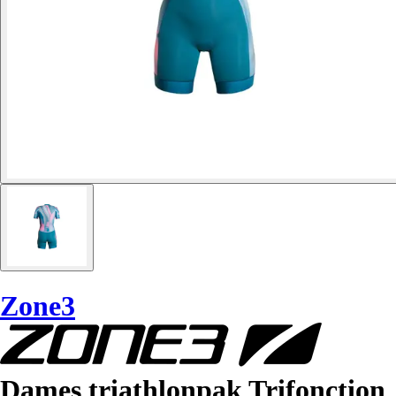
Zone3
Dames triathlonpak Trifonction