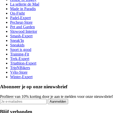
La sellerie de Maé
Made in Paradis
On-Fight
Padel-Expert
Pecheur-Store
Pet and Garden
Slowood Interior
Smash-Expert
Sneak'In
Sneakids
Sport is good
Training-Fit
Trek-Expert
Triathlon-Expert
TripNBikers
Vélo-Store
Winter-Expert
Abonneer je op onze nieuwsbrief
Profiteer van 10% korting door je aan te melden voor onze nieuwsbrief
Aanmelden
Blijf verbonden