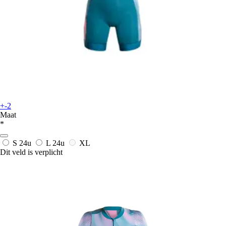
+-2
Maat
*
S
24u
L
24u
XL
Dit veld is verplicht