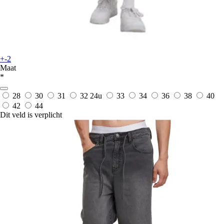
+-2
Maat
*
28
30
31
32
24u
33
34
36
38
40
42
44
Dit veld is verplicht