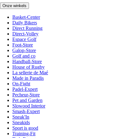
Onze winkels
Basket-Center
Daily Bikers
Direct Running
Direct-Volley
Espace Golf
Foot-Store
Galop-Store
Golf and co
Handball-Store
House of Rugby
La sellerie de Maé
Made in Paradis
On-Fight
Padel-Expert
Pecheur-Store
Pet and Garden
Slowood Interior
Smash-Expert
Sneak'In
Sneakids
Sport is good
Training-Fit