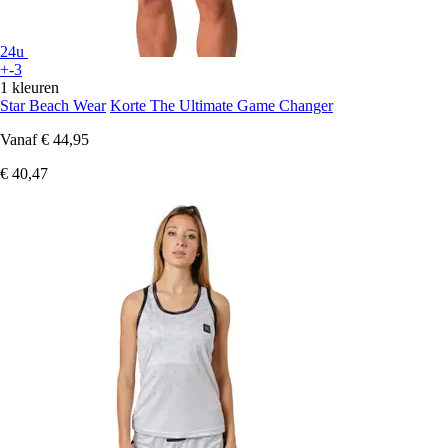
24u
+-3
1 kleuren
Star Beach Wear
Korte The Ultimate Game Changer
Vanaf
€ 44,95
€ 40,47