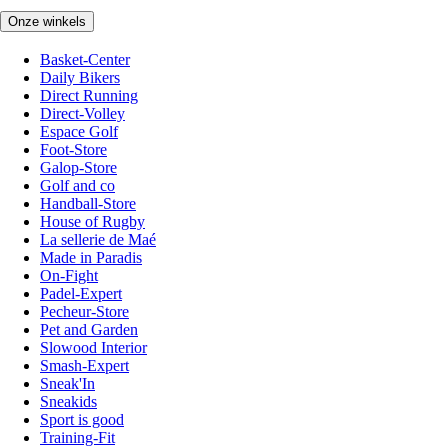
Onze winkels
Basket-Center
Daily Bikers
Direct Running
Direct-Volley
Espace Golf
Foot-Store
Galop-Store
Golf and co
Handball-Store
House of Rugby
La sellerie de Maé
Made in Paradis
On-Fight
Padel-Expert
Pecheur-Store
Pet and Garden
Slowood Interior
Smash-Expert
Sneak'In
Sneakids
Sport is good
Training-Fit