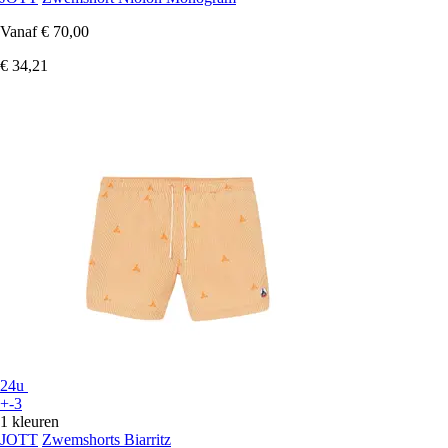
Vanaf
€ 70,00
€ 34,21
24u
+-3
1 kleuren
JOTT
Zwemshorts Biarritz