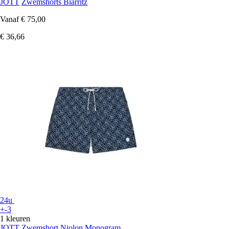
JOTT
Zwemshorts Biarritz
Vanaf
€ 75,00
€ 36,66
24u
+-3
1 kleuren
JOTT
Zwemshort Niolon Monogram