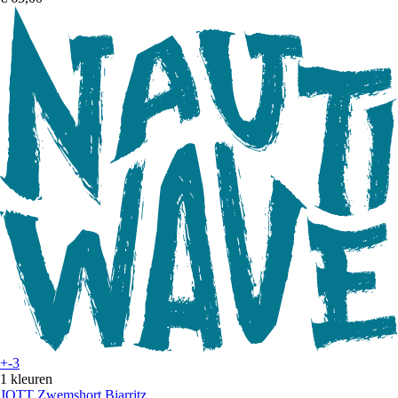
+-3
1 kleuren
JOTT
Zwemshort Biarritz