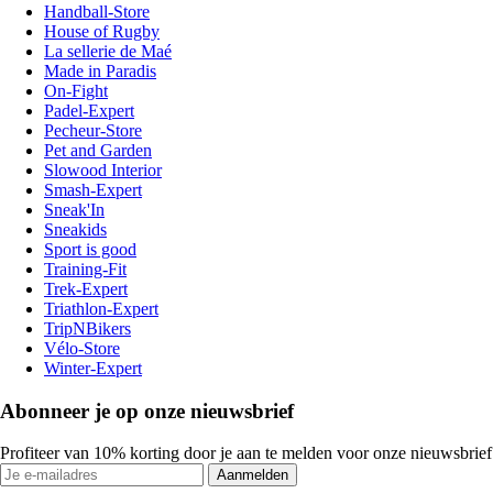
Handball-Store
House of Rugby
La sellerie de Maé
Made in Paradis
On-Fight
Padel-Expert
Pecheur-Store
Pet and Garden
Slowood Interior
Smash-Expert
Sneak'In
Sneakids
Sport is good
Training-Fit
Trek-Expert
Triathlon-Expert
TripNBikers
Vélo-Store
Winter-Expert
Abonneer je op onze nieuwsbrief
Profiteer van 10% korting door je aan te melden voor onze nieuwsbrief
Aanmelden