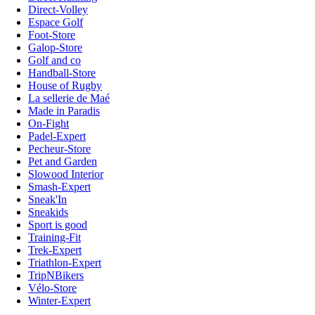
Direct-Volley
Espace Golf
Foot-Store
Galop-Store
Golf and co
Handball-Store
House of Rugby
La sellerie de Maé
Made in Paradis
On-Fight
Padel-Expert
Pecheur-Store
Pet and Garden
Slowood Interior
Smash-Expert
Sneak'In
Sneakids
Sport is good
Training-Fit
Trek-Expert
Triathlon-Expert
TripNBikers
Vélo-Store
Winter-Expert