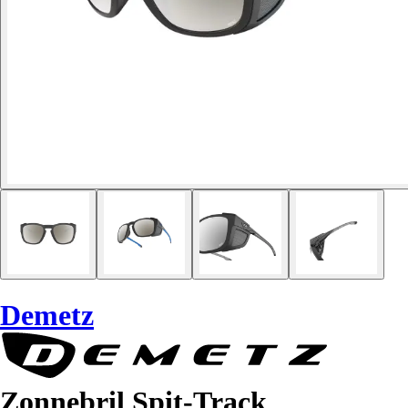
Demetz
Zonnebril Spit-Track