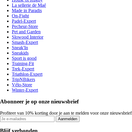
La sellerie de Maé
Made in Paradis
On-Fight
Padel-Expert
Pecheur-Store
Pet and Garden
Slowood Interior
Smash-Expert
Sneak'In
Sneakids
Sport is good
Training-Fit
Trek-Expert
Triathlon-Expert
TripNBikers
Vélo-Store
Winter-Expert
Abonneer je op onze nieuwsbrief
Profiteer van 10% korting door je aan te melden voor onze nieuwsbrief
Aanmelden
Blijf verbonden