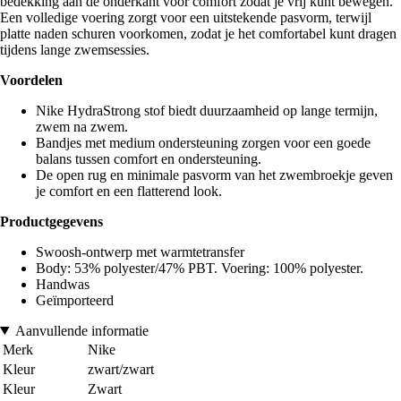
bedekking aan de onderkant voor comfort zodat je vrij kunt bewegen.
Een volledige voering zorgt voor een uitstekende pasvorm, terwijl
platte naden schuren voorkomen, zodat je het comfortabel kunt dragen
tijdens lange zwemsessies.
Voordelen
Nike HydraStrong stof biedt duurzaamheid op lange termijn,
zwem na zwem.
Bandjes met medium ondersteuning zorgen voor een goede
balans tussen comfort en ondersteuning.
De open rug en minimale pasvorm van het zwembroekje geven
je comfort en een flatterend look.
Productgegevens
Swoosh-ontwerp met warmtetransfer
Body: 53% polyester/47% PBT. Voering: 100% polyester.
Handwas
Geïmporteerd
Aanvullende informatie
Merk
Nike
Kleur
zwart/zwart
Kleur
Zwart