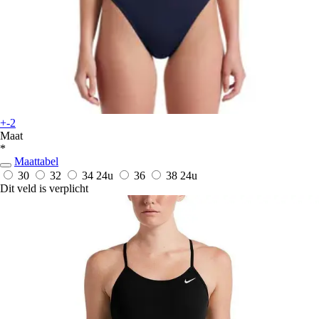
+-2
Maat
*
Maattabel
30
32
34
24u
36
38
24u
Dit veld is verplicht