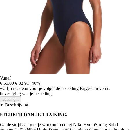
Vanaf
€ 55,00
€ 32,91
-40%
+€ 1,65
cadeau voor je volgende bestelling
Bijgeschreven na
bevestiging van je bestelling
Loading...
Beschrijving
STERKER DAN JE TRAINING.
Ga de strijd aan met je workout met het Nike HydraStrong Solid
zwempak. De Nike HydraStrong stof is sterk en duurzaam en houdt je