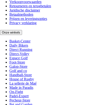
Verkoopvoorwaarden
Retourneren en terugbetalen
Juridische disclaimer
Betaalmethoden
Prijzen en leveringsopties
Privacy verklaring
Onze winkels
Basket-Center
Daily Bikers
Direct Running
Direct-Volley
Espace Golf
Foot-Store
Galop-Store
Golf and co
Handball-Store
House of Rugby
La sellerie de Maé
Made in Paradis
On-Fight
Padel-Expert
Pecheur-Store
Pet and Garden