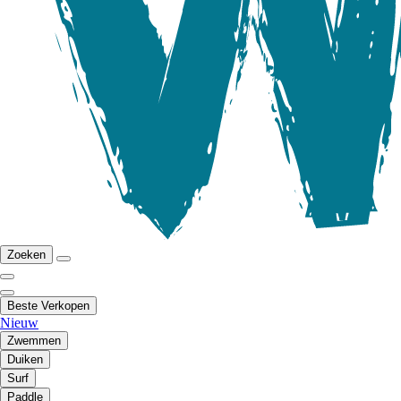
Zoeken
Beste Verkopen
Nieuw
Zwemmen
Duiken
Surf
Paddle