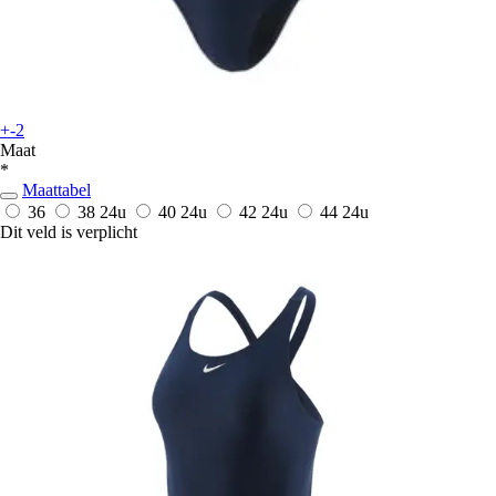
+-2
Maat
*
Maattabel
36
38
24u
40
24u
42
24u
44
24u
Dit veld is verplicht