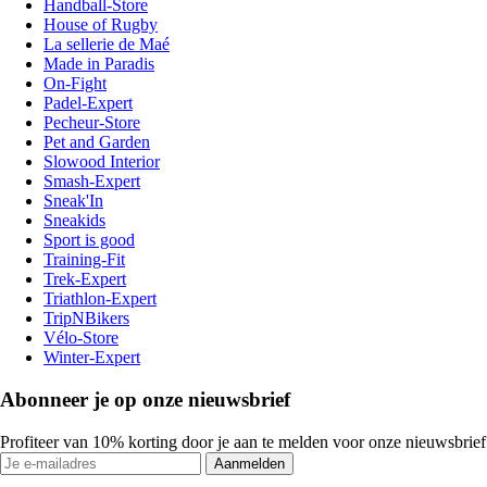
Handball-Store
House of Rugby
La sellerie de Maé
Made in Paradis
On-Fight
Padel-Expert
Pecheur-Store
Pet and Garden
Slowood Interior
Smash-Expert
Sneak'In
Sneakids
Sport is good
Training-Fit
Trek-Expert
Triathlon-Expert
TripNBikers
Vélo-Store
Winter-Expert
Abonneer je op onze nieuwsbrief
Profiteer van 10% korting door je aan te melden voor onze nieuwsbrief
Aanmelden