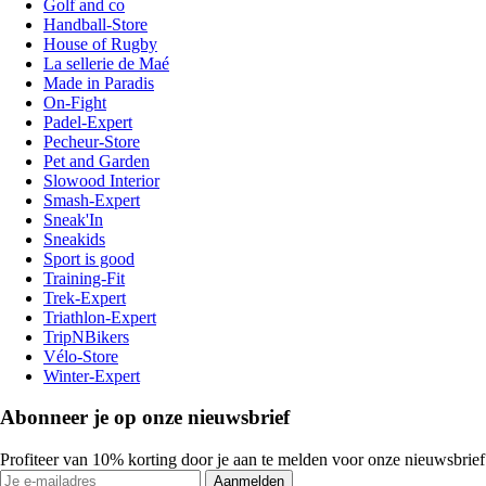
Golf and co
Handball-Store
House of Rugby
La sellerie de Maé
Made in Paradis
On-Fight
Padel-Expert
Pecheur-Store
Pet and Garden
Slowood Interior
Smash-Expert
Sneak'In
Sneakids
Sport is good
Training-Fit
Trek-Expert
Triathlon-Expert
TripNBikers
Vélo-Store
Winter-Expert
Abonneer je op onze nieuwsbrief
Profiteer van 10% korting door je aan te melden voor onze nieuwsbrief
Aanmelden