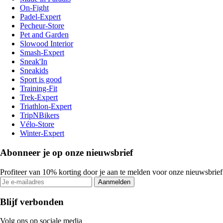
On-Fight
Padel-Expert
Pecheur-Store
Pet and Garden
Slowood Interior
Smash-Expert
Sneak'In
Sneakids
Sport is good
Training-Fit
Trek-Expert
Triathlon-Expert
TripNBikers
Vélo-Store
Winter-Expert
Abonneer je op onze nieuwsbrief
Profiteer van 10% korting door je aan te melden voor onze nieuwsbrief
Aanmelden
Blijf verbonden
Volg ons op sociale media