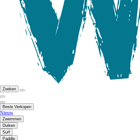
Zoeken
Beste Verkopen
Nieuw
Zwemmen
Duiken
Surf
Paddle