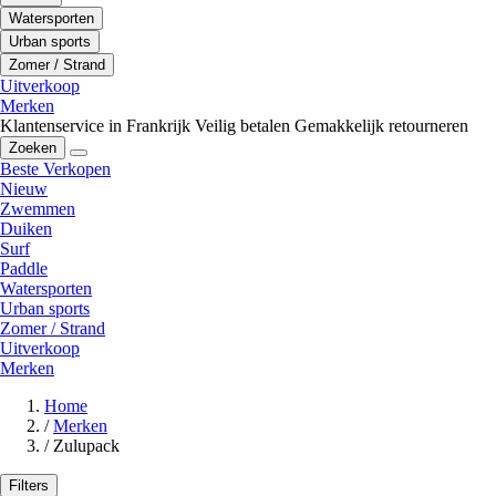
Watersporten
Urban sports
Zomer / Strand
Uitverkoop
Merken
Klantenservice in Frankrijk
Veilig betalen
Gemakkelijk retourneren
Zoeken
Beste Verkopen
Nieuw
Zwemmen
Duiken
Surf
Paddle
Watersporten
Urban sports
Zomer / Strand
Uitverkoop
Merken
Home
/
Merken
/
Zulupack
Filters