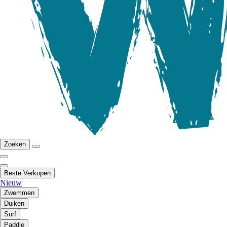
Zoeken
Beste Verkopen
Nieuw
Zwemmen
Duiken
Surf
Paddle