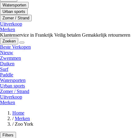
Watersporten
Urban sports
Zomer / Strand
Uitverkoop
Merken
Klantenservice in Frankrijk
Veilig betalen
Gemakkelijk retourneren
Zoeken
Beste Verkopen
Nieuw
Zwemmen
Duiken
Surf
Paddle
Watersporten
Urban sports
Zomer / Strand
Uitverkoop
Merken
Home
/
Merken
/
Zoo York
Filters