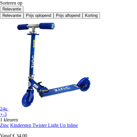
Sorteren op
Relevantie
Relevantie
Prijs oplopend
Prijs aflopend
Korting
24u
+-3
1 kleuren
Zinc
Kinderstep Twister Light Up Inline
Vanaf
€ 34,00