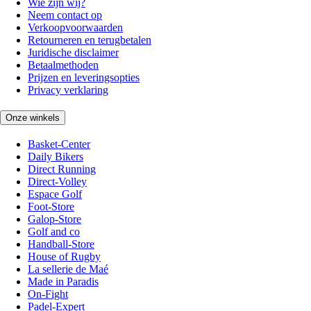
Wie zijn wij?
Neem contact op
Verkoopvoorwaarden
Retourneren en terugbetalen
Juridische disclaimer
Betaalmethoden
Prijzen en leveringsopties
Privacy verklaring
Onze winkels
Basket-Center
Daily Bikers
Direct Running
Direct-Volley
Espace Golf
Foot-Store
Galop-Store
Golf and co
Handball-Store
House of Rugby
La sellerie de Maé
Made in Paradis
On-Fight
Padel-Expert