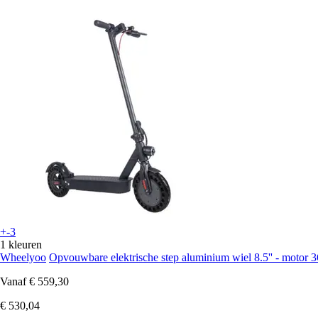
+-3
1 kleuren
Wheelyoo
Opvouwbare elektrische step aluminium wiel 8.5'' - motor
Vanaf
€ 559,30
€ 530,04