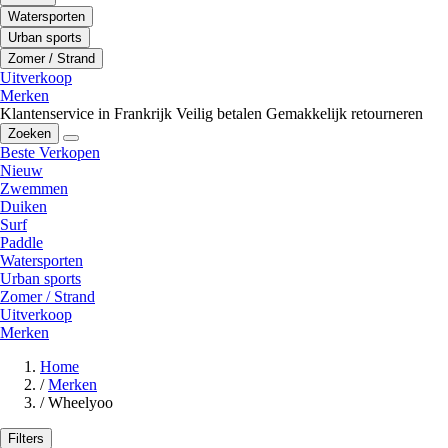
Watersporten
Urban sports
Zomer / Strand
Uitverkoop
Merken
Klantenservice in Frankrijk
Veilig betalen
Gemakkelijk retourneren
Zoeken
Beste Verkopen
Nieuw
Zwemmen
Duiken
Surf
Paddle
Watersporten
Urban sports
Zomer / Strand
Uitverkoop
Merken
Home
/
Merken
/
Wheelyoo
Filters