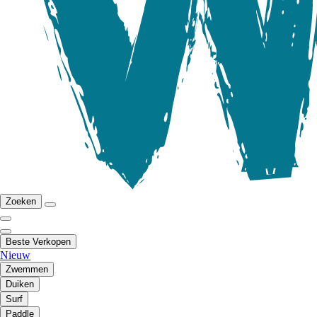
Zoeken
Beste Verkopen
Nieuw
Zwemmen
Duiken
Surf
Paddle