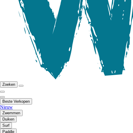
Zoeken
Beste Verkopen
Nieuw
Zwemmen
Duiken
Surf
Paddle