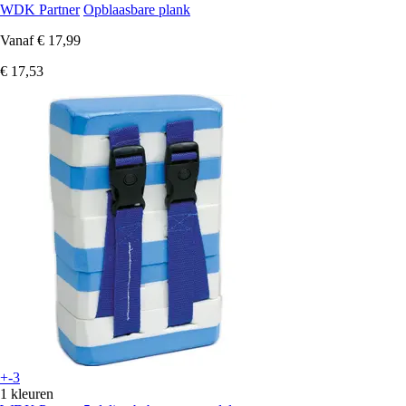
WDK Partner
Opblaasbare plank
Vanaf
€ 17,99
€ 17,53
+-3
1 kleuren