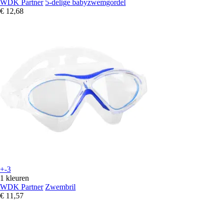
WDK Partner
5-delige babyzwemgordel
€ 12,68
+-3
1 kleuren
WDK Partner
Zwembril
€ 11,57