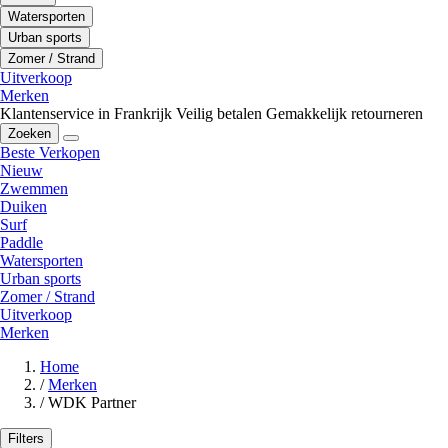
Watersporten
Urban sports
Zomer / Strand
Uitverkoop
Merken
Klantenservice in Frankrijk
Veilig betalen
Gemakkelijk retourneren
Zoeken
Beste Verkopen
Nieuw
Zwemmen
Duiken
Surf
Paddle
Watersporten
Urban sports
Zomer / Strand
Uitverkoop
Merken
Home
/
Merken
/
WDK Partner
Filters