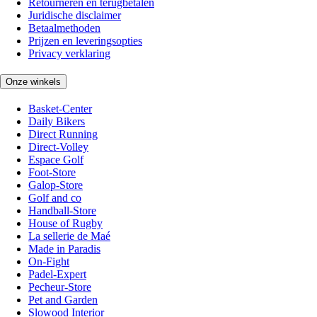
Retourneren en terugbetalen
Juridische disclaimer
Betaalmethoden
Prijzen en leveringsopties
Privacy verklaring
Onze winkels
Basket-Center
Daily Bikers
Direct Running
Direct-Volley
Espace Golf
Foot-Store
Galop-Store
Golf and co
Handball-Store
House of Rugby
La sellerie de Maé
Made in Paradis
On-Fight
Padel-Expert
Pecheur-Store
Pet and Garden
Slowood Interior