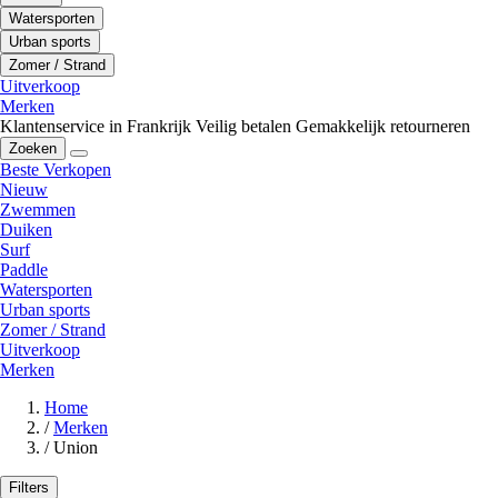
Watersporten
Urban sports
Zomer / Strand
Uitverkoop
Merken
Klantenservice in Frankrijk
Veilig betalen
Gemakkelijk retourneren
Zoeken
Beste Verkopen
Nieuw
Zwemmen
Duiken
Surf
Paddle
Watersporten
Urban sports
Zomer / Strand
Uitverkoop
Merken
Home
/
Merken
/
Union
Filters