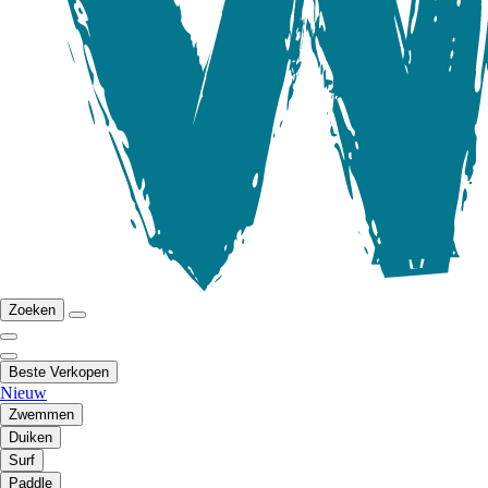
Zoeken
Beste Verkopen
Nieuw
Zwemmen
Duiken
Surf
Paddle