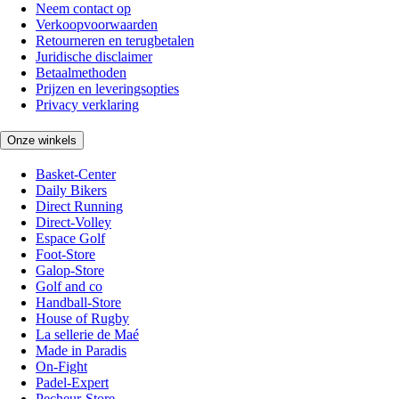
Neem contact op
Verkoopvoorwaarden
Retourneren en terugbetalen
Juridische disclaimer
Betaalmethoden
Prijzen en leveringsopties
Privacy verklaring
Onze winkels
Basket-Center
Daily Bikers
Direct Running
Direct-Volley
Espace Golf
Foot-Store
Galop-Store
Golf and co
Handball-Store
House of Rugby
La sellerie de Maé
Made in Paradis
On-Fight
Padel-Expert
Pecheur-Store