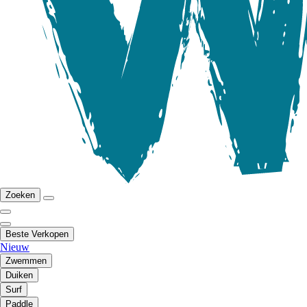
Zoeken
Beste Verkopen
Nieuw
Zwemmen
Duiken
Surf
Paddle