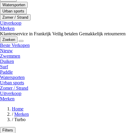
Watersporten
Urban sports
Zomer / Strand
Uitverkoop
Merken
Klantenservice in Frankrijk
Veilig betalen
Gemakkelijk retourneren
Zoeken
Beste Verkopen
Nieuw
Zwemmen
Duiken
Surf
Paddle
Watersporten
Urban sports
Zomer / Strand
Uitverkoop
Merken
Home
/
Merken
/
Turbo
Filters