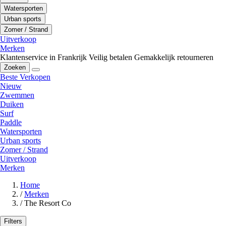
Watersporten
Urban sports
Zomer / Strand
Uitverkoop
Merken
Klantenservice in Frankrijk
Veilig betalen
Gemakkelijk retourneren
Zoeken
Beste Verkopen
Nieuw
Zwemmen
Duiken
Surf
Paddle
Watersporten
Urban sports
Zomer / Strand
Uitverkoop
Merken
Home
/
Merken
/
The Resort Co
Filters