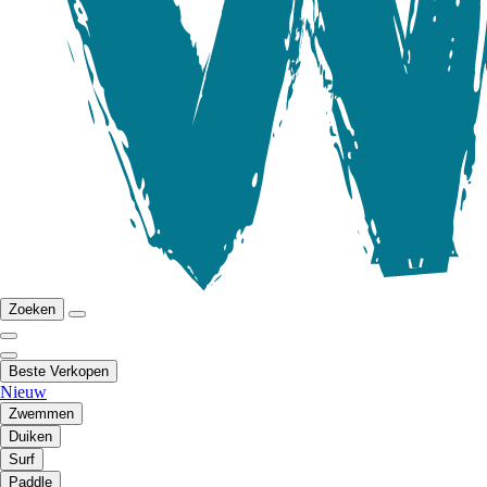
Zoeken
Beste Verkopen
Nieuw
Zwemmen
Duiken
Surf
Paddle