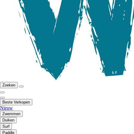
Zoeken
Beste Verkopen
Nieuw
Zwemmen
Duiken
Surf
Paddle