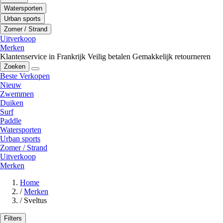
Watersporten
Urban sports
Zomer / Strand
Uitverkoop
Merken
Klantenservice in Frankrijk
Veilig betalen
Gemakkelijk retourneren
Zoeken
Beste Verkopen
Nieuw
Zwemmen
Duiken
Surf
Paddle
Watersporten
Urban sports
Zomer / Strand
Uitverkoop
Merken
Home
/
Merken
/
Sveltus
Filters