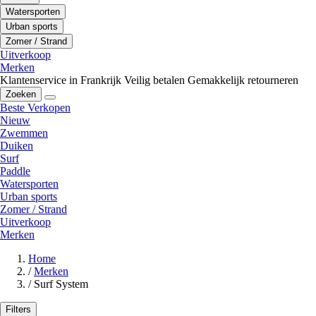
Watersporten
Urban sports
Zomer / Strand
Uitverkoop
Merken
Klantenservice in Frankrijk
Veilig betalen
Gemakkelijk retourneren
Zoeken
Beste Verkopen
Nieuw
Zwemmen
Duiken
Surf
Paddle
Watersporten
Urban sports
Zomer / Strand
Uitverkoop
Merken
Home
/
Merken
/
Surf System
Filters