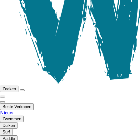
Zoeken
Beste Verkopen
Nieuw
Zwemmen
Duiken
Surf
Paddle