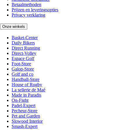
Betaalmethoden
Prijzen en leveringsopties
Privacy verklaring
Onze winkels
Basket-Center
Daily Bikers
Direct Running
Direct-Volley
Espace Golf
Foot-Store
Galop-Store
Golf and co
Handball-Store
House of Rugby
La sellerie de Maé
Made in Paradis
On-Fight
Padel-Expert
Pecheur-Store
Pet and Garden
Slowood Interior
Smash-Expert