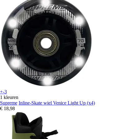
+-3
1 kleuren
Supreme
Inline-Skate wiel Venice Light Up (x4)
€ 18,98