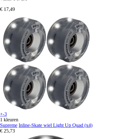
€ 17,49
+-3
1 kleuren
Supreme
Inline-Skate wiel Light Up Quad (x4)
€ 25,73