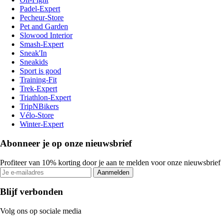
Padel-Expert
Pecheur-Store
Pet and Garden
Slowood Interior
Smash-Expert
Sneak'In
Sneakids
Sport is good
Training-Fit
Trek-Expert
Triathlon-Expert
TripNBikers
Vélo-Store
Winter-Expert
Abonneer je op onze nieuwsbrief
Profiteer van 10% korting door je aan te melden voor onze nieuwsbrief
Aanmelden
Blijf verbonden
Volg ons op sociale media