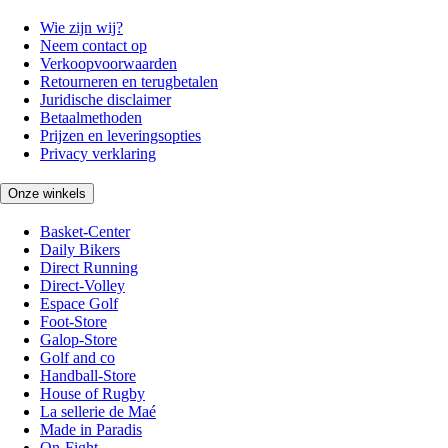
Wie zijn wij?
Neem contact op
Verkoopvoorwaarden
Retourneren en terugbetalen
Juridische disclaimer
Betaalmethoden
Prijzen en leveringsopties
Privacy verklaring
Onze winkels
Basket-Center
Daily Bikers
Direct Running
Direct-Volley
Espace Golf
Foot-Store
Galop-Store
Golf and co
Handball-Store
House of Rugby
La sellerie de Maé
Made in Paradis
On-Fight