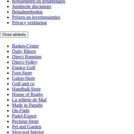
Retourneren en terugbetalen
Juridische disclaimer
Betaalmethoden
Prijzen en leveringsopties
Privacy verklaring
Onze winkels
Basket-Center
Daily Bikers
Direct Running
Direct-Volley
Espace Golf
Foot-Store
Galop-Store
Golf and co
Handball-Store
House of Rugby
La sellerie de Maé
Made in Paradis
On-Fight
Padel-Expert
Pecheur-Store
Pet and Garden
Slowood Interior