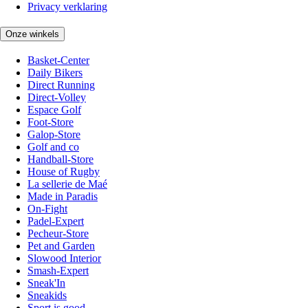
Privacy verklaring
Onze winkels
Basket-Center
Daily Bikers
Direct Running
Direct-Volley
Espace Golf
Foot-Store
Galop-Store
Golf and co
Handball-Store
House of Rugby
La sellerie de Maé
Made in Paradis
On-Fight
Padel-Expert
Pecheur-Store
Pet and Garden
Slowood Interior
Smash-Expert
Sneak'In
Sneakids
Sport is good