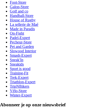
Foot-Store
Galop-Store
Golf and co
Handball-Store
House of Rugby
La sellerie de Maé
Made in Paradis
On-Fight
Padel-Expert
Pecheur-Store
Pet and Garden
Slowood Interior
Smash-Expert
Sneak'In
Sneakids
Sport is good
Training-Fit
Trek-Expert
Triathlon-Expert
TripNBikers
Vélo-Store
Winter-Expert
Abonneer je op onze nieuwsbrief