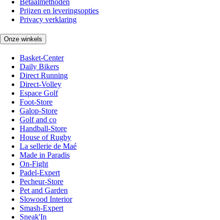
Betaalmethoden
Prijzen en leveringsopties
Privacy verklaring
Onze winkels
Basket-Center
Daily Bikers
Direct Running
Direct-Volley
Espace Golf
Foot-Store
Galop-Store
Golf and co
Handball-Store
House of Rugby
La sellerie de Maé
Made in Paradis
On-Fight
Padel-Expert
Pecheur-Store
Pet and Garden
Slowood Interior
Smash-Expert
Sneak'In