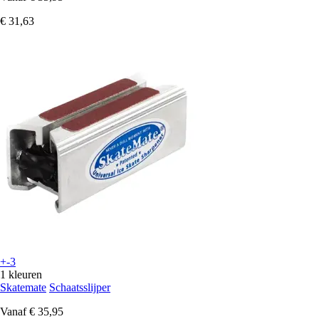
€ 31,63
+-3
1 kleuren
Skatemate
Schaatsslijper
Vanaf
€ 35,95