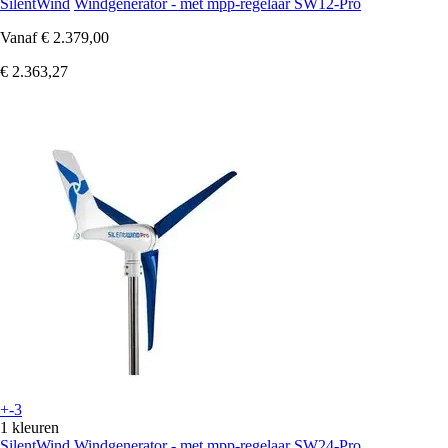
SilentWind
Windgenerator - met mpp-regelaar SW12-Pro
Vanaf
€ 2.379,00
€ 2.363,27
+-3
1 kleuren
SilentWind
Windgenerator - met mpp-regelaar SW24-Pro