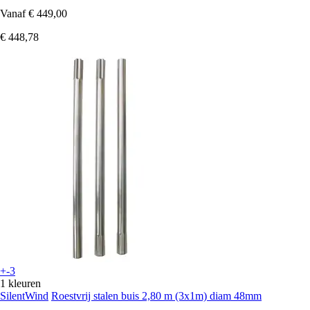
Vanaf
€ 449,00
€ 448,78
+-3
1 kleuren
SilentWind
Roestvrij stalen buis 2,80 m (3x1m) diam 48mm