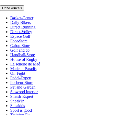
Onze winkels
Basket-Center
Daily Bikers
Direct Running
Direct-Volley
Espace Golf
Foot-Store
Galop-Store
Golf and co
Handball-Store
House of Rugby
La sellerie de Maé
Made in Paradis
On-Fight
Padel-Expert
Pecheur-Store
Pet and Garden
Slowood Interior
Smash-Expert
Sneak'In
Sneakids
Sport is good
Training-Fit