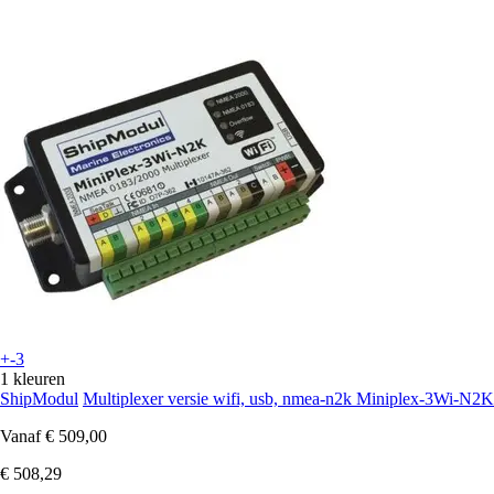
+-3
1 kleuren
ShipModul
Multiplexer versie wifi, usb, nmea-n2k Miniplex-3Wi-N2K
Vanaf
€ 509,00
€ 508,29