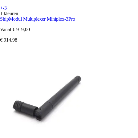
+-3
1 kleuren
ShipModul
Multiplexer Miniplex-3Pro
Vanaf
€ 919,00
€ 914,98