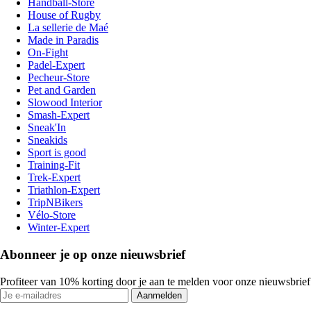
Handball-Store
House of Rugby
La sellerie de Maé
Made in Paradis
On-Fight
Padel-Expert
Pecheur-Store
Pet and Garden
Slowood Interior
Smash-Expert
Sneak'In
Sneakids
Sport is good
Training-Fit
Trek-Expert
Triathlon-Expert
TripNBikers
Vélo-Store
Winter-Expert
Abonneer je op onze nieuwsbrief
Profiteer van 10% korting door je aan te melden voor onze nieuwsbrief
Aanmelden