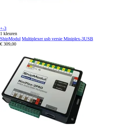
+-3
1 kleuren
ShipModul
Multiplexer usb versie Miniplex-3USB
€ 309,00