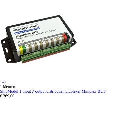
+-3
1 kleuren
ShipModul
1-input 7-output distributiemultiplexer Miniplex-BUF
€ 369,00