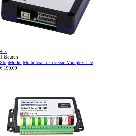
+-3
1 kleuren
ShipModul
Multiplexer usb versie Miniplex-Lite
€ 199,00