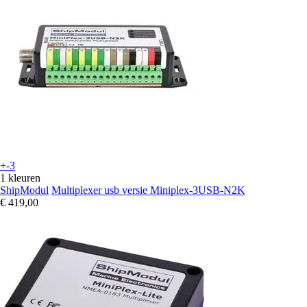
+-3
1 kleuren
ShipModul
Multiplexer usb versie Miniplex-3USB-N2K
€ 419,00