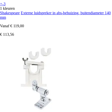
+-3
1 kleuren
Shakespeare
Externe luidspreker in abs-behuizing, buitendiameter 140
mm
Vanaf
€ 119,00
€ 113,56