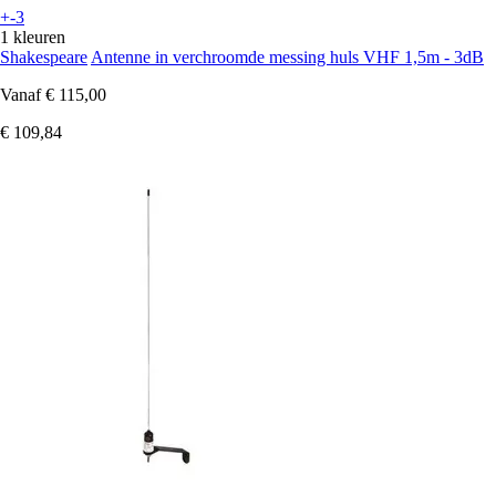
+-3
1 kleuren
Shakespeare
Antenne in verchroomde messing huls VHF 1,5m - 3dB
Vanaf
€ 115,00
€ 109,84