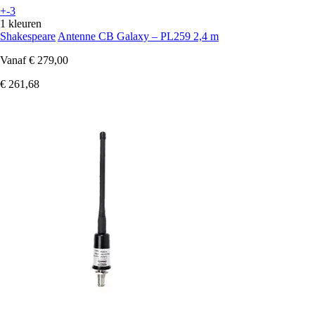
+-3
1 kleuren
Shakespeare
Antenne CB Galaxy – PL259 2,4 m
Vanaf
€ 279,00
€ 261,68