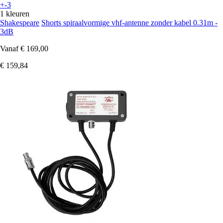
+-3
1 kleuren
Shakespeare
Shorts spiraalvormige vhf-antenne zonder kabel 0.31m -
3dB
Vanaf
€ 169,00
€ 159,84