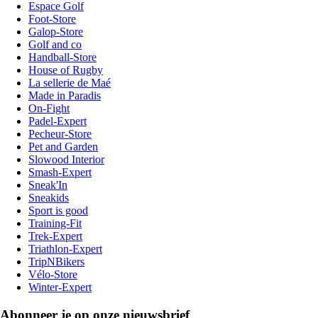
Espace Golf
Foot-Store
Galop-Store
Golf and co
Handball-Store
House of Rugby
La sellerie de Maé
Made in Paradis
On-Fight
Padel-Expert
Pecheur-Store
Pet and Garden
Slowood Interior
Smash-Expert
Sneak'In
Sneakids
Sport is good
Training-Fit
Trek-Expert
Triathlon-Expert
TripNBikers
Vélo-Store
Winter-Expert
Abonneer je op onze nieuwsbrief