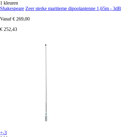
1 kleuren
Shakespeare
Zeer sterke maritieme dipoolantenne 1,65m - 3dB
Vanaf
€ 269,00
€ 252,43
+-3