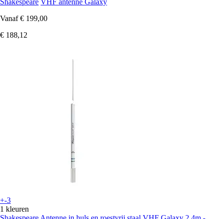
Shakespeare
VHF antenne Galaxy
Vanaf
€ 199,00
€ 188,12
+-3
1 kleuren
Shakespeare
Antenne in huls en roestvrij staal VHF Galaxy 2,4m -