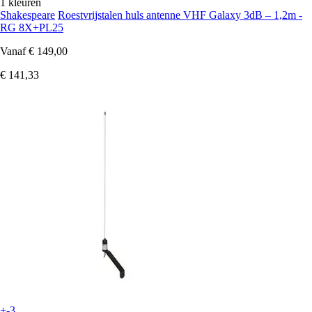
1 kleuren
Shakespeare
Roestvrijstalen huls antenne VHF Galaxy 3dB – 1,2m -
RG 8X+PL25
Vanaf
€ 149,00
€ 141,33
+-3