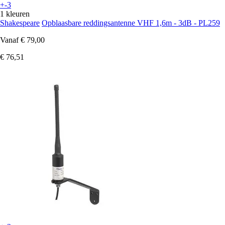
+-3
1 kleuren
Shakespeare
Opblaasbare reddingsantenne VHF 1,6m - 3dB - PL259
Vanaf
€ 79,00
€ 76,51