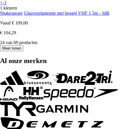
+-3
1 kleuren
Shakespeare
Glasvezelantenne met beugel VHF 1,5m - 3dB
Vanaf
€ 109,00
€ 104,29
24 van 69 producten
Meer tonen
Al onze merken