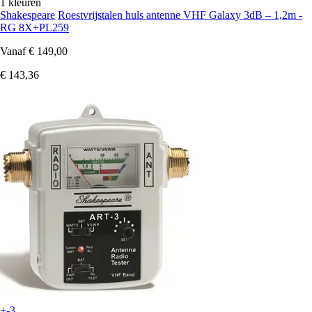
1 kleuren
Shakespeare
Roestvrijstalen huls antenne VHF Galaxy 3dB – 1,2m -
RG 8X+PL259
Vanaf
€ 149,00
€ 143,36
+-3