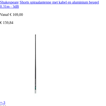
Shakespeare
Shorts spiraalantenne met kabel en aluminium beugel
0.31m - 3dB
Vanaf
€ 169,00
€ 159,84
+-3