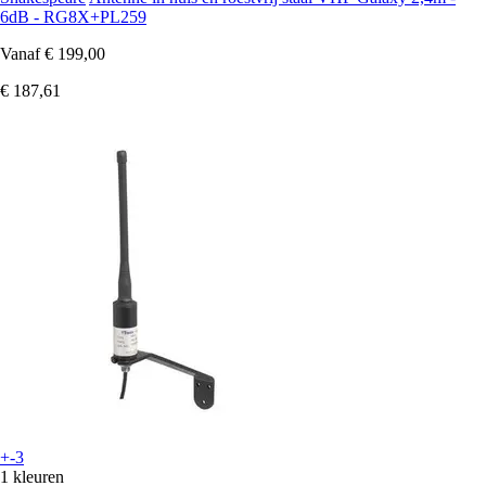
6dB - RG8X+PL259
Vanaf
€ 199,00
€ 187,61
+-3
1 kleuren