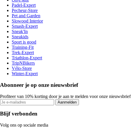
Padel-Expert
Pecheur-Store
Pet and Garden
Slowood Interior
Smash-Expert
Sneak'In
Sneakids
Sport is good
Training-Fit
Trek-Expert
Triathlon-Expert
TripNBikers
Vélo-Store
Winter-Expert
Abonneer je op onze nieuwsbrief
Profiteer van 10% korting door je aan te melden voor onze nieuwsbrief
Aanmelden
Blijf verbonden
Volg ons op sociale media