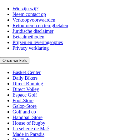
Wie zijn wij?
Neem contact op
Verkoopvoorwaarden
Retourneren en terugbetalen
Juridische disclaimer
Betaalmethoden
Prijzen en leveringsopties
Privacy verklaring
Onze winkels
Basket-Center
Daily Bikers
Direct Running
Direct-Volley
Espace Golf
Foot-Store
Galop-Store
Golf and co
Handball-Store
House of Rugby
La sellerie de Maé
Made in Paradis
On-Fight