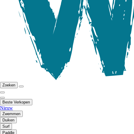
Zoeken
Beste Verkopen
Nieuw
Zwemmen
Duiken
Surf
Paddle