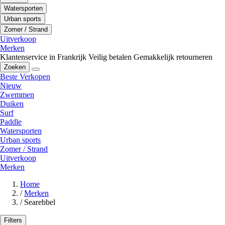
Watersporten
Urban sports
Zomer / Strand
Uitverkoop
Merken
Klantenservice in Frankrijk
Veilig betalen
Gemakkelijk retourneren
Zoeken
Beste Verkopen
Nieuw
Zwemmen
Duiken
Surf
Paddle
Watersporten
Urban sports
Zomer / Strand
Uitverkoop
Merken
Home
/
Merken
/
Searebbel
Filters