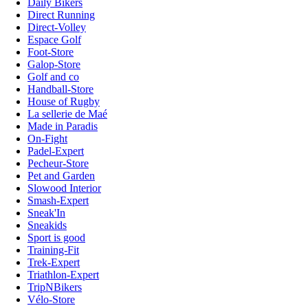
Daily Bikers
Direct Running
Direct-Volley
Espace Golf
Foot-Store
Galop-Store
Golf and co
Handball-Store
House of Rugby
La sellerie de Maé
Made in Paradis
On-Fight
Padel-Expert
Pecheur-Store
Pet and Garden
Slowood Interior
Smash-Expert
Sneak'In
Sneakids
Sport is good
Training-Fit
Trek-Expert
Triathlon-Expert
TripNBikers
Vélo-Store