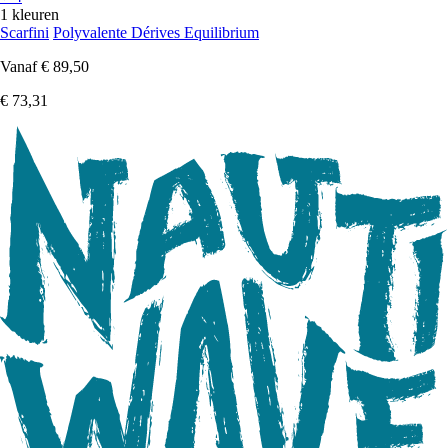
1 kleuren
Scarfini
Polyvalente Dérives Equilibrium
Vanaf
€ 89,50
€ 73,31