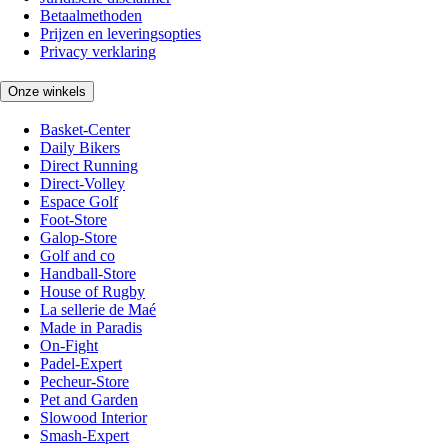
Betaalmethoden
Prijzen en leveringsopties
Privacy verklaring
Onze winkels
Basket-Center
Daily Bikers
Direct Running
Direct-Volley
Espace Golf
Foot-Store
Galop-Store
Golf and co
Handball-Store
House of Rugby
La sellerie de Maé
Made in Paradis
On-Fight
Padel-Expert
Pecheur-Store
Pet and Garden
Slowood Interior
Smash-Expert