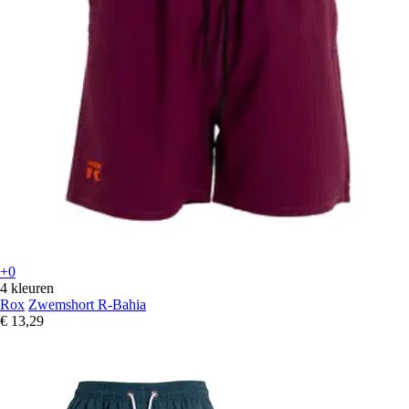
+0
4 kleuren
Rox
Zwemshort R-Bahia
€ 13,29