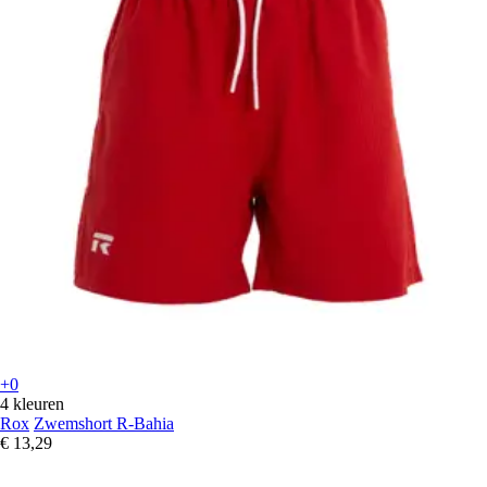
+0
4 kleuren
Rox
Zwemshort R-Bahia
€ 13,29