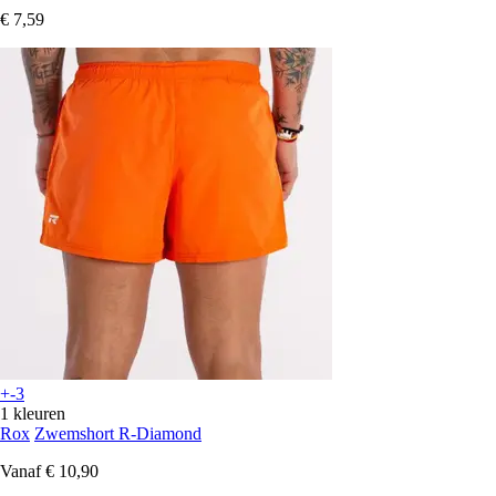
€ 7,59
+-3
1 kleuren
Rox
Zwemshort R-Diamond
Vanaf
€ 10,90