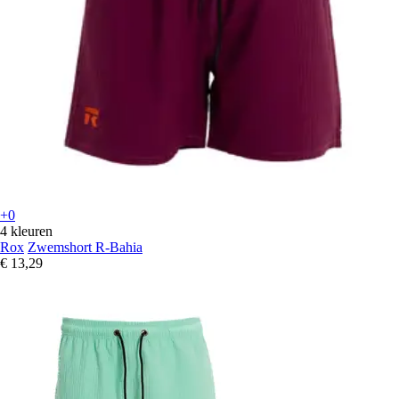
+0
4 kleuren
Rox
Zwemshort R-Bahia
€ 13,29