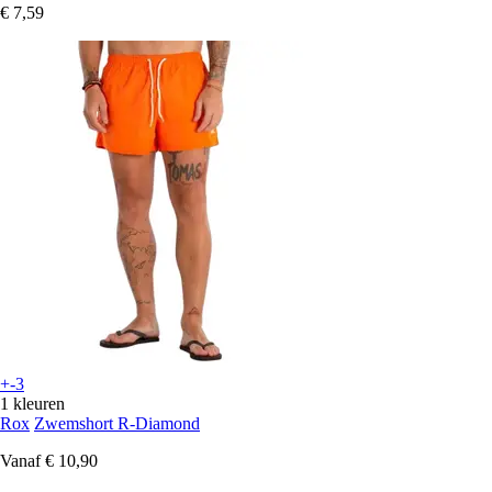
€ 7,59
+-3
1 kleuren
Rox
Zwemshort R-Diamond
Vanaf
€ 10,90