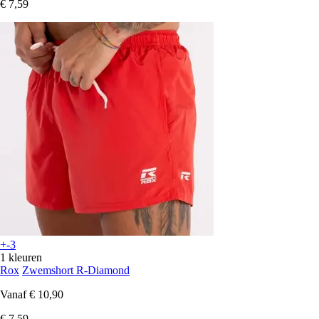
€ 7,59
+-3
1 kleuren
Rox
Zwemshort R-Diamond
Vanaf
€ 10,90
€ 7,59