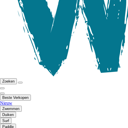
Zoeken
Beste Verkopen
Nieuw
Zwemmen
Duiken
Surf
Paddle