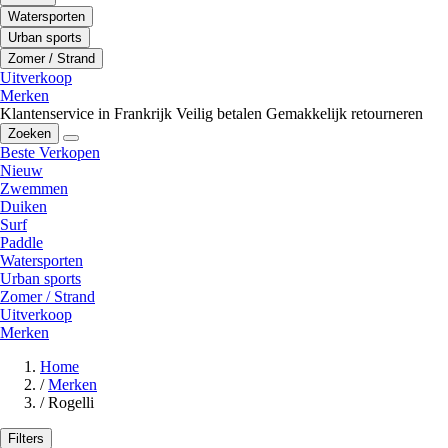
Watersporten
Urban sports
Zomer / Strand
Uitverkoop
Merken
Klantenservice in Frankrijk
Veilig betalen
Gemakkelijk retourneren
Zoeken
Beste Verkopen
Nieuw
Zwemmen
Duiken
Surf
Paddle
Watersporten
Urban sports
Zomer / Strand
Uitverkoop
Merken
Home
/
Merken
/
Rogelli
Filters