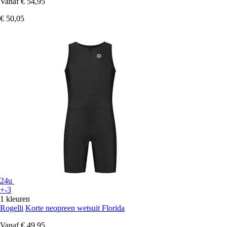
Vanaf
€ 54,95
€ 50,05
24u
+-3
1 kleuren
Rogelli
Korte neopreen wetsuit Florida
Vanaf
€ 49,95