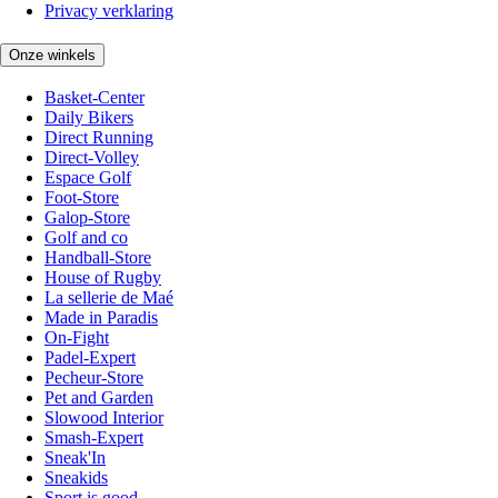
Privacy verklaring
Onze winkels
Basket-Center
Daily Bikers
Direct Running
Direct-Volley
Espace Golf
Foot-Store
Galop-Store
Golf and co
Handball-Store
House of Rugby
La sellerie de Maé
Made in Paradis
On-Fight
Padel-Expert
Pecheur-Store
Pet and Garden
Slowood Interior
Smash-Expert
Sneak'In
Sneakids
Sport is good