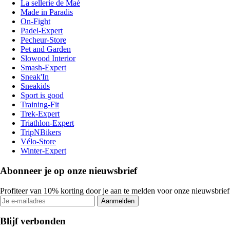
La sellerie de Maé
Made in Paradis
On-Fight
Padel-Expert
Pecheur-Store
Pet and Garden
Slowood Interior
Smash-Expert
Sneak'In
Sneakids
Sport is good
Training-Fit
Trek-Expert
Triathlon-Expert
TripNBikers
Vélo-Store
Winter-Expert
Abonneer je op onze nieuwsbrief
Profiteer van 10% korting door je aan te melden voor onze nieuwsbrief
Aanmelden
Blijf verbonden