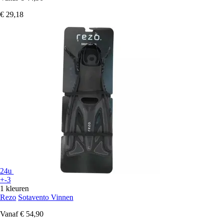
€ 29,18
24u
+-3
1 kleuren
Rezo
Sotavento Vinnen
Vanaf
€ 54,90