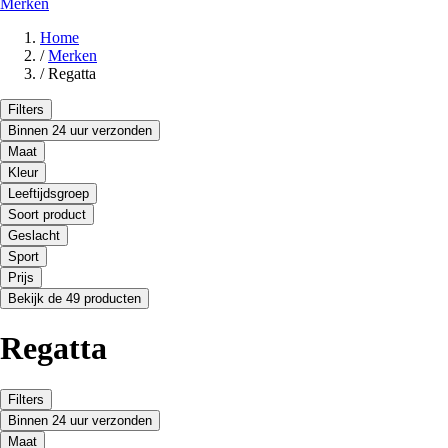
Merken
Home
/
Merken
/
Regatta
Filters
Binnen 24 uur verzonden
Maat
Kleur
Leeftijdsgroep
Soort product
Geslacht
Sport
Prijs
Bekijk de 49 producten
Regatta
Filters
Binnen 24 uur verzonden
Maat