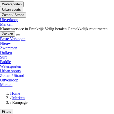
Watersporten
Urban sports
Zomer / Strand
Uitverkoop
Merken
Klantenservice in Frankrijk
Veilig betalen
Gemakkelijk retourneren
Zoeken
Beste Verkopen
Nieuw
Zwemmen
Duiken
Surf
Paddle
Watersporten
Urban sports
Zomer / Strand
Uitverkoop
Merken
Home
/
Merken
/
Rampage
Filters