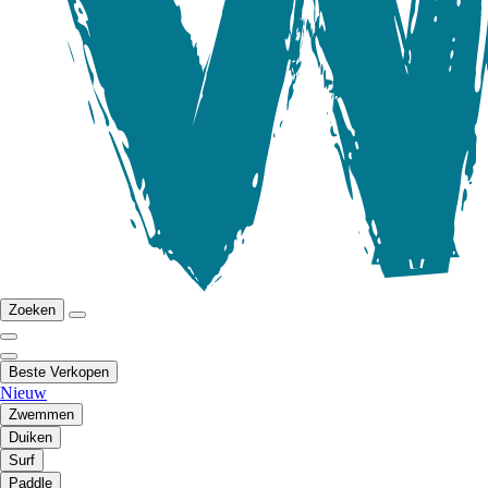
Zoeken
Beste Verkopen
Nieuw
Zwemmen
Duiken
Surf
Paddle