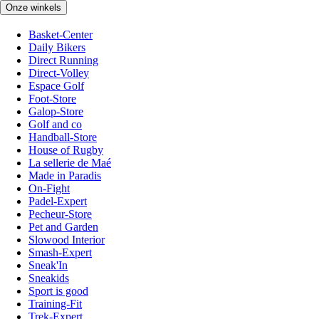
Onze winkels
Basket-Center
Daily Bikers
Direct Running
Direct-Volley
Espace Golf
Foot-Store
Galop-Store
Golf and co
Handball-Store
House of Rugby
La sellerie de Maé
Made in Paradis
On-Fight
Padel-Expert
Pecheur-Store
Pet and Garden
Slowood Interior
Smash-Expert
Sneak'In
Sneakids
Sport is good
Training-Fit
Trek-Expert