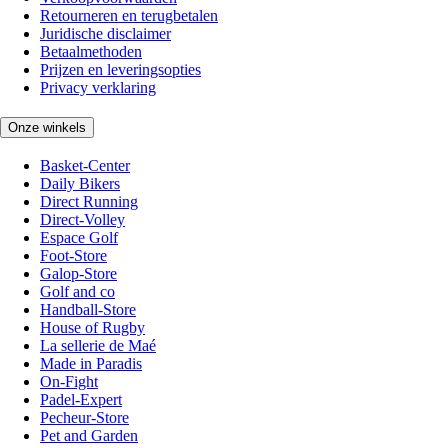
Retourneren en terugbetalen
Juridische disclaimer
Betaalmethoden
Prijzen en leveringsopties
Privacy verklaring
Onze winkels
Basket-Center
Daily Bikers
Direct Running
Direct-Volley
Espace Golf
Foot-Store
Galop-Store
Golf and co
Handball-Store
House of Rugby
La sellerie de Maé
Made in Paradis
On-Fight
Padel-Expert
Pecheur-Store
Pet and Garden