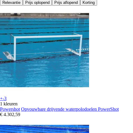
Relevantie
Prijs oplopend
Prijs aflopend
Korting
+-3
1 kleuren
Powershot
Opvouwbare drijvende waterpolodoelen PowerShot
€ 4.302,59