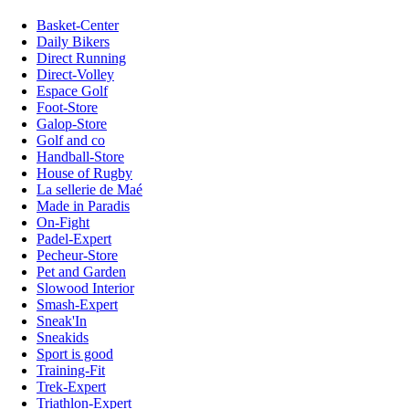
Basket-Center
Daily Bikers
Direct Running
Direct-Volley
Espace Golf
Foot-Store
Galop-Store
Golf and co
Handball-Store
House of Rugby
La sellerie de Maé
Made in Paradis
On-Fight
Padel-Expert
Pecheur-Store
Pet and Garden
Slowood Interior
Smash-Expert
Sneak'In
Sneakids
Sport is good
Training-Fit
Trek-Expert
Triathlon-Expert