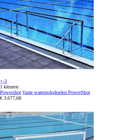
+-3
1 kleuren
Powershot
Vaste waterpolodoelen PowerShot
€ 3.677,68